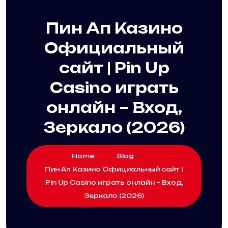
Пин Ап Казино
Официальный
сайт | Pin Up
Casino играть
онлайн – Вход,
Зеркало (2026)
Home
Blog
Пин Ап Казино Официальный сайт |
Pin Up Casino играть онлайн – Вход,
Зеркало (2026)