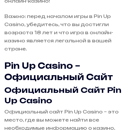
онлайн-казино!
Важно: перед началом игры в Pin Up
Casino, убедитесь, что вы достигли
возраста 18 лет и что игра в онлайн-
казино является легальной в вашей
стране.
Pin Up Casino –
Официальный Сайт
Официальный Сайт Pin
Up Casino
Официальный сайт Pin Up Casino – это
место, где вы можете найти все
необходимые информацию о казино,