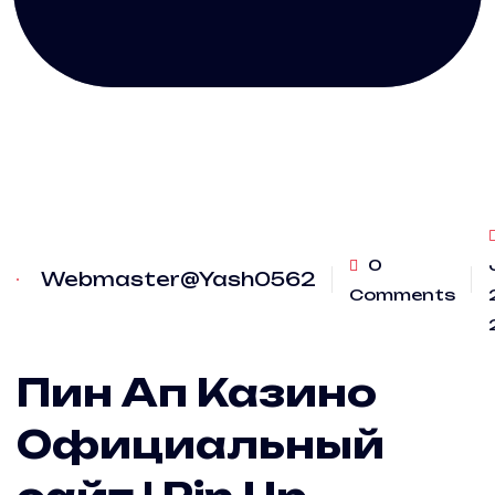
0
Webmaster@Yash0562
Comments
Пин Ап Казино
Официальный