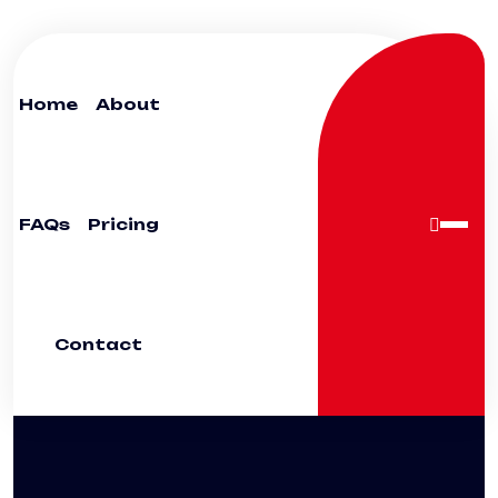
Home
About
FAQs
Pricing
Contact