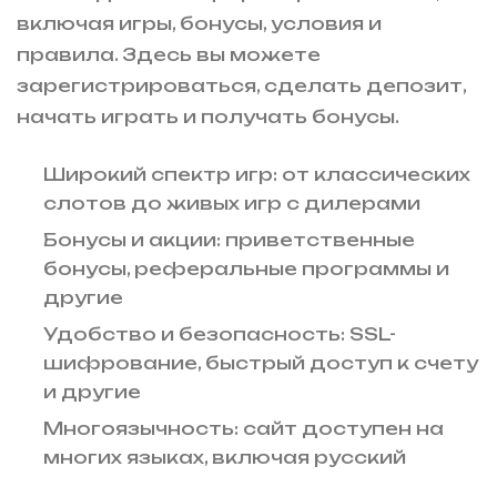
включая игры, бонусы, условия и
правила. Здесь вы можете
зарегистрироваться, сделать депозит,
начать играть и получать бонусы.
Широкий спектр игр: от классических
слотов до живых игр с дилерами
Бонусы и акции: приветственные
бонусы, реферальные программы и
другие
Удобство и безопасность: SSL-
шифрование, быстрый доступ к счету
и другие
Многоязычность: сайт доступен на
многих языках, включая русский