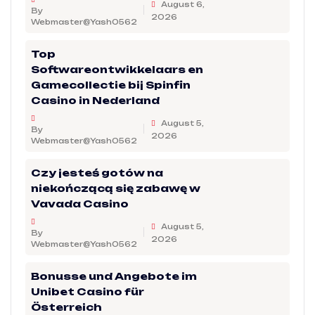
August 6,
By
2026
Webmaster@Yash0562
Top
Softwareontwikkelaars en
Gamecollectie bij Spinfin
Casino in Nederland
August 5,
By
2026
Webmaster@Yash0562
Czy jesteś gotów na
niekończącą się zabawę w
Vavada Casino
August 5,
By
2026
Webmaster@Yash0562
Bonusse und Angebote im
Unibet Casino für
Österreich