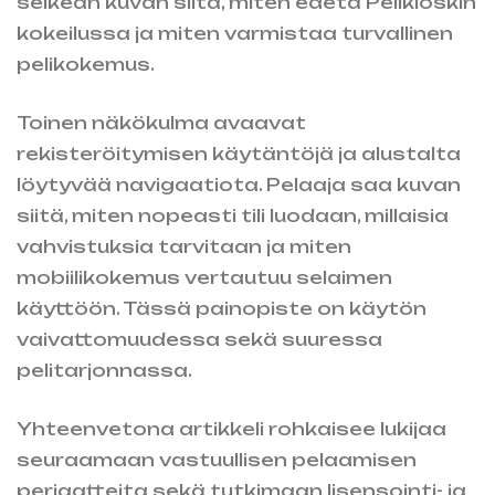
selkeän kuvan siitä, miten edetä Pelikioskin
kokeilussa ja miten varmistaa turvallinen
pelikokemus.
Toinen näkökulma avaavat
rekisteröitymisen käytäntöjä ja alustalta
löytyvää navigaatiota. Pelaaja saa kuvan
siitä, miten nopeasti tili luodaan, millaisia
vahvistuksia tarvitaan ja miten
mobiilikokemus vertautuu selaimen
käyttöön. Tässä painopiste on käytön
vaivattomuudessa sekä suuressa
pelitarjonnassa.
Yhteenvetona artikkeli rohkaisee lukijaa
seuraamaan vastuullisen pelaamisen
periaatteita sekä tutkimaan lisensointi- ja