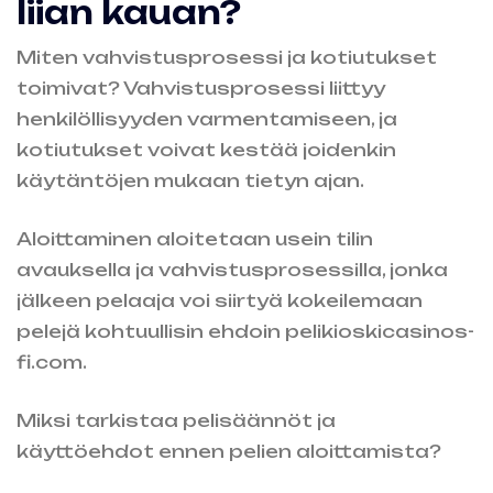
liian kauan?
Miten vahvistusprosessi ja kotiutukset
toimivat? Vahvistusprosessi liittyy
henkilöllisyyden varmentamiseen, ja
kotiutukset voivat kestää joidenkin
käytäntöjen mukaan tietyn ajan.
Aloittaminen aloitetaan usein tilin
avauksella ja vahvistusprosessilla, jonka
jälkeen pelaaja voi siirtyä kokeilemaan
pelejä kohtuullisin ehdoin
pelikioskicasinos-
fi.com
.
Miksi tarkistaa pelisäännöt ja
käyttöehdot ennen pelien aloittamista?